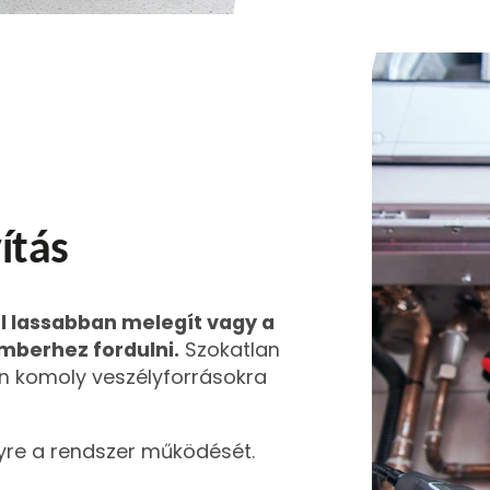
ítás
 lassabban melegít vagy a
mberhez fordulni.
Szokatlan
én komoly veszélyforrásokra
lyre a rendszer működését.