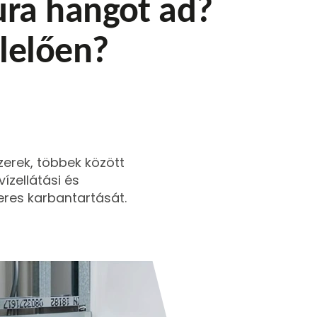
ura hangot ad?
lelően?
zerek, többek között
ízellátási és
eres karbantartását.