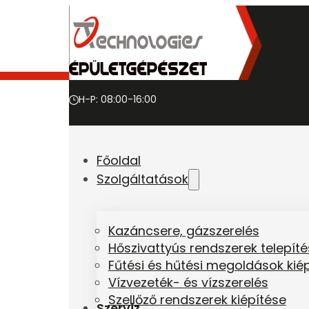
6724 Szeged, Vásárhelyi Pál út 13.
+36-20-366-9868
info@t-epuletgepeszet.hu
H-P: 08:00-16:00
Főoldal
Szolgáltatások
Kazáncsere, gázszerelés
Hőszivattyús rendszerek telepít
Fűtési és hűtési megoldások kié
Vízvezeték- és vízszerelés
Szellőző rendszerek kiépítése
Szerviz