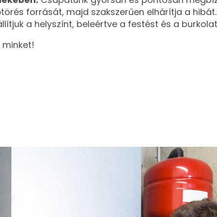
törés forrását, majd szakszerűen elhárítja a hibát. 
lítjuk a helyszínt, beleértve a festést és a burkolat
j minket!