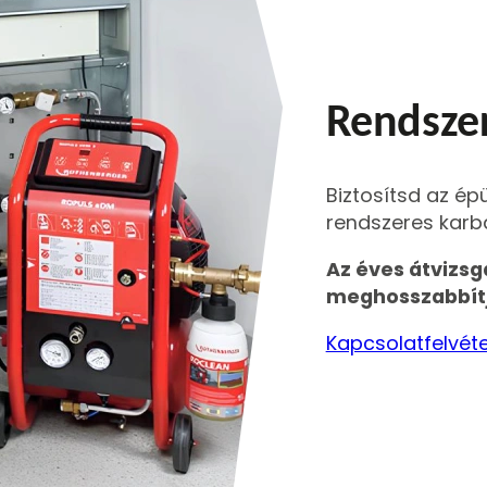
Rendszer
Biztosítsd az é
rendszeres karba
Az éves átvizsgá
meghosszabbítj
Kapcsolatfelvéte