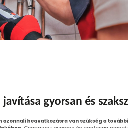
 javítása gyorsan és szaks
n azonnali beavatkozásra van szükség a további
dekében.
Csapatunk gyorsan és pontosan megbí