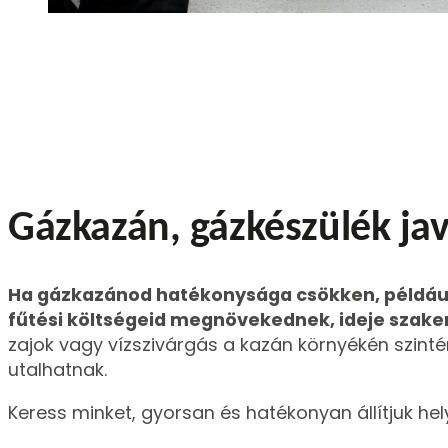
Gázkazán, gázkészülék jav
Ha gázkazánod hatékonysága csökken, például
fűtési költségeid megnövekednek, ideje szake
zajok vagy vízszivárgás a kazán környékén szint
utalhatnak.
Keress minket, gyorsan és hatékonyan állítjuk he