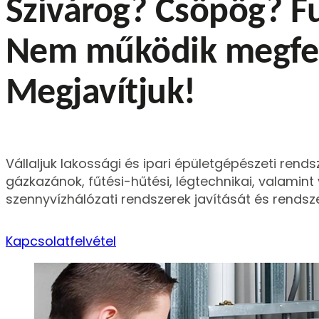
Szivárog? Csöpög? F
Nem működik megfe
Megjavítjuk!
Vállaljuk lakossági és ipari épületgépészeti rends
gázkazánok, fűtési-hűtési, légtechnikai, valamint v
szennyvízhálózati rendszerek javítását és rendsz
Kapcsolatfelvétel