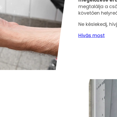
megtalálja a cső
követően helyreál
Ne késlekedj, hív
Hívás most