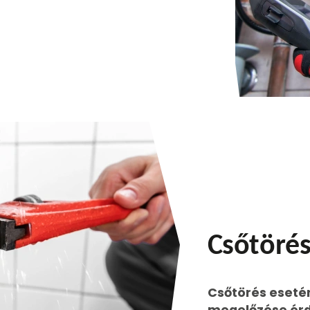
Csőtörés
Csőtörés eseté
megelőzése ér