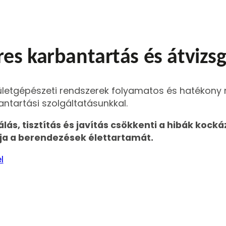
es karbantartás és átvizsg
pületgépészeti rendszerek folyamatos és hatékon
ntartási szolgáltatásunkkal.
lás, tisztítás és javítás csökkenti a hibák kocká
a a berendezések élettartamát.
l