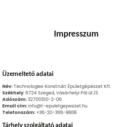
Impresszum
Üzemeltető adatai
Név:
Technologies Konstrukt Épületgépészet Kft.
Székhely
: 6724 Szeged, Vásárhelyi Pál út.13.
Adószám:
32700510-2-06
Email cím:
info@t-epuletgepeszet.hu
Telefonszám:
+36-20-366-9868
Tárhely szolgáltató adatai