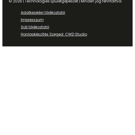
© 2026 | Technologies Épületgépészet | Minden jog fenntartva.
Adatkezelési tájékoztató
Impresszum
Süti tájékoztató
Honlapkészítés Szeged: CWD Studio