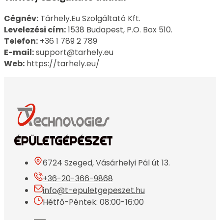
Cégnév:
Tárhely.Eu Szolgáltató Kft.
Levelezési cím:
1538 Budapest, P.O. Box 510.
Telefon:
+36 1 789 2 789
E-mail:
support@tarhely.eu
Web:
https://tarhely.eu/
6724 Szeged, Vásárhelyi Pál út 13.
+36-20-366-9868
info@t-epuletgepeszet.hu
Hétfő-Péntek: 08:00-16:00